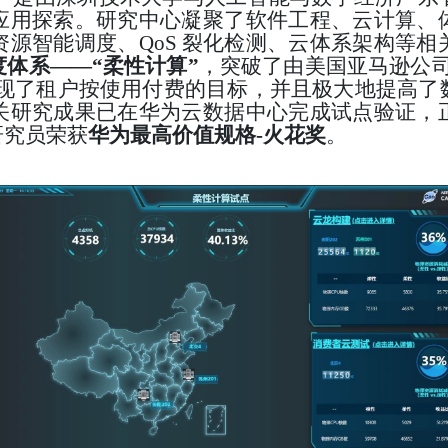
应用探索。研究中心凝聚了软件工程、云计算、
源智能调度、QoS 裂化检测、云体系架构等
度体系
——“柔性计算”
，突破了由美国亚马逊公
实现了租户按使用付费的目标，并且极大地提高
关研究成果已在华为云数据中心完成试点验证，
研究员荣获
华为最高价值规格-火花奖
。