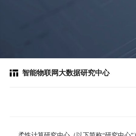
智能物联网大数据研究中心
柔性计算研究中心（以下简称“研究中心